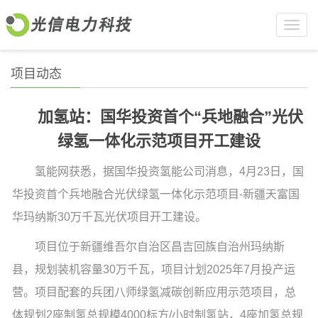
Toggl
navig
项目动态
加氢站：国华投资首个“兵地融合”光伏
绿氢一体化示范项目开工建设
氢能网获悉，据国华投资氢能公司消息，4月23日，国
华投资首个兵地融合光伏绿氢一体化示范项目-新疆天富国
华玛纳斯30万千瓦光伏项目开工建设。
项目位于新疆维吾尔自治区昌吉回族自治州玛纳斯
县，规划装机容量30万千瓦，项目计划2025年7月投产运
营。项目配套的兵团八师绿氢减碳创新应用示范项目，总
体规划2座制氢总规模4000标方/小时制氢站，4座加氢总规