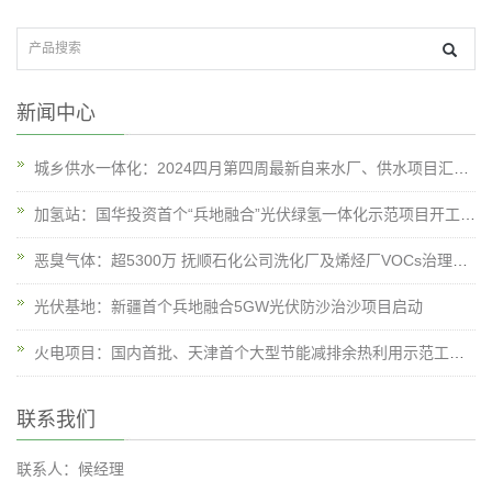
新闻中心
城乡供水一体化：2024四月第四周最新自来水厂、供水项目汇总！
加氢站：国华投资首个“兵地融合”光伏绿氢一体化示范项目开工建设
恶臭气体：超5300万 抚顺石化公司洗化厂及烯烃厂VOCs治理设施提标改造项目中标公告
光伏基地：新疆首个兵地融合5GW光伏防沙治沙项目启动
火电项目：国内首批、天津首个大型节能减排余热利用示范工程全面启动
联系我们
联系人：候经理