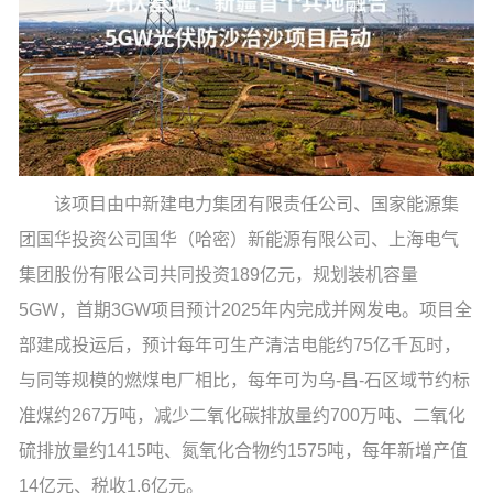
该项目由中新建电力集团有限责任公司、国家能源集
团国华投资公司国华（哈密）新能源有限公司、上海电气
集团股份有限公司共同投资189亿元，规划装机容量
5GW，首期3GW项目预计2025年内完成并网发电。项目全
部建成投运后，预计每年可生产清洁电能约75亿千瓦时，
与同等规模的燃煤电厂相比，每年可为乌-昌-石区域节约标
准煤约267万吨，减少二氧化碳排放量约700万吨、二氧化
硫排放量约1415吨、氮氧化合物约1575吨，每年新增产值
14亿元、税收1.6亿元。