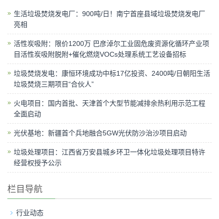
生活垃圾焚烧发电厂：900吨/日！南宁首座县域垃圾焚烧发电厂
亮相
活性炭吸附：限价1200万 巴彦淖尔工业固危废资源化循环产业项
目活性炭吸附脱附+催化燃烧VOCs处理系统工艺设备招标
垃圾焚烧发电：康恒环境成功中标17亿投资、2400吨/日朝阳生活
垃圾焚烧三期项目“合伙人”
火电项目：国内首批、天津首个大型节能减排余热利用示范工程
全面启动
光伏基地：新疆首个兵地融合5GW光伏防沙治沙项目启动
垃圾处理项目：江西省万安县城乡环卫一体化垃圾处理项目特许
经营权授予公示
栏目导航
行业动态