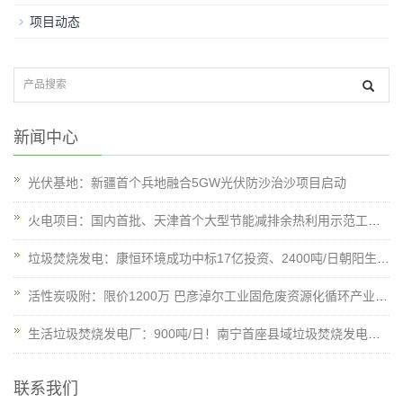
项目动态
新闻中心
光伏基地：新疆首个兵地融合5GW光伏防沙治沙项目启动
火电项目：国内首批、天津首个大型节能减排余热利用示范工程全面启动
垃圾焚烧发电：康恒环境成功中标17亿投资、2400吨/日朝阳生活垃圾焚烧三期项目“合伙人”
活性炭吸附：限价1200万 巴彦淖尔工业固危废资源化循环产业项目活性炭吸附脱附+催化燃烧VOCs处理系统工艺设备招标
生活垃圾焚烧发电厂：900吨/日！南宁首座县域垃圾焚烧发电厂亮相
联系我们