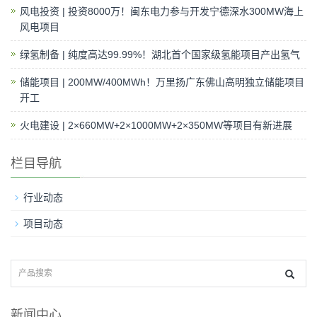
风电投资 | 投资8000万！闽东电力参与开发宁德深水300MW海上
风电项目
绿氢制备 | 纯度高达99.99%！湖北首个国家级氢能项目产出氢气
储能项目 | 200MW/400MWh！万里扬广东佛山高明独立储能项目
开工
火电建设 | 2×660MW+2×1000MW+2×350MW等项目有新进展
栏目导航
行业动态
项目动态
新闻中心