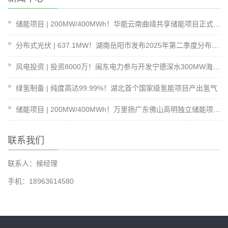
储能项目 | 200MW/400MWh！华能云南曲靖共享储能项目正式开工建设
分布式光伏 | 637.1MW！湖南岳阳市发布2025年第二季度分布式光伏可开发容量通知
风电投资 | 投资8000万！闽东电力参与开发宁德深水300MW海上风电项目
绿氢制备 | 纯度高达99.99%！湖北首个国家级氢能项目产出氢气
储能项目 | 200MW/400MWh！万里扬广东佛山高明独立储能项目开工
联系我们
联系人：候经理
手机：18963614580