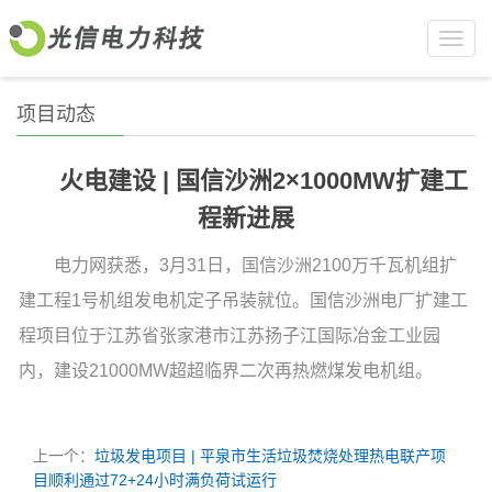
Toggl
navig
项目动态
火电建设 | 国信沙洲2×1000MW扩建工
程新进展
电力网获悉，3月31日，国信沙洲2100万千瓦机组扩
建工程1号机组发电机定子吊装就位。国信沙洲电厂扩建工
程项目位于江苏省张家港市江苏扬子江国际冶金工业园
内，建设21000MW超超临界二次再热燃煤发电机组。
上一个：
垃圾发电项目 | 平泉市生活垃圾焚烧处理热电联产项
目顺利通过72+24小时满负荷试运行