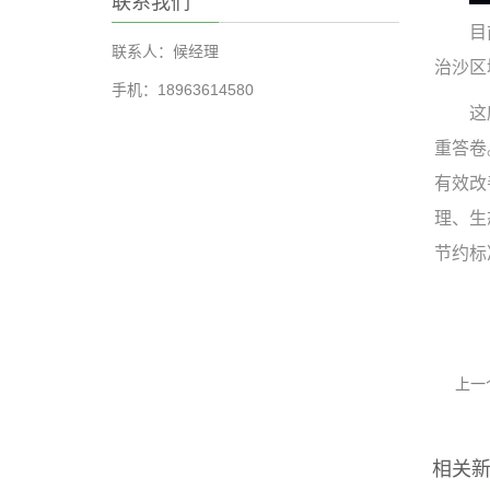
联系我们
目
联系人：候经理
治沙区
手机：18963614580
这
重答卷
有效改
理、生
节约标
上一
相关