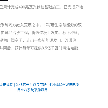
已累计完成490兆瓦光伏桩基础施工，已完成异地
储能系统巧妙融入荒漠之中，书写着生态与能源的双
万亩异地治沙工程，将通过板上发电、板下种植，
提供广阔空间，走出一条新能源发电、沙漠治
网后，预计每年可提供8.5亿千瓦时清洁电能，
火电建设 | 2.48亿元！双良节能中标4×660MW煤电项
目空冷系统采购项目