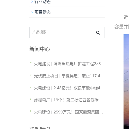
行业动态
项目动态
近
容量并
新闻中心
火电建设 | 满洲里热电厂扩建工程2×35万千瓦热电联产煤电一体化项目规划批前公示
光伏废止项目 | 宁夏吴忠：废止117.4MW风、光项目
火电建设 | 2.48亿元！双良节能中标4×660MW煤电项目空冷系统采购项目
虚拟电厂 | 19个！第二批江西省低碳零碳负碳示范工程拟建设名单公示！
火电建设 | 2599万元！国家能源集团660MW超超临界机组20%负荷灵活性调峰技术研究与应用服务中标候选人公示